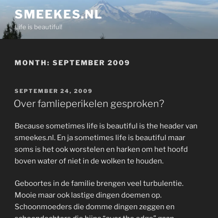
Skip
SMEEKES.NL
to
Life is beautiful!
content
MONTH:
SEPTEMBER 2009
POSTED
SEPTEMBER 24, 2009
ON
Over famlieperikelen gesproken?
Because sometimes life is beautiful is the header van
smeekes.nl. En ja sometimes life is beautiful maar
soms is het ook worstelen en harken om het hoofd
boven water of niet in de wolken te houden.
Geboortes in de familie brengen veel turbulentie.
Mooie maar ook lastige dingen doemen op.
Schoonmoeders die domme dingen zeggen en