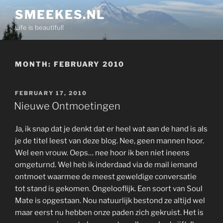
Skip
SMEEKES.NL
to
Life is beautiful!
content
MONTH:
FEBRUARY 2010
POSTED
FEBRUARY 17, 2010
ON
Nieuwe Ontmoetingen
Ja, ik snap dat je denkt dat er heel wat aan de hand is als
je de titel leest van deze blog. Nee, geen mannen hoor.
Wel een vrouw. Oeps… nee hoor ik ben niet ineens
omgeturnd. Wel heb ik inderdaad via de mail iemand
ontmoet waarmee de meest geweldige conversatie
tot stand is gekomen. Ongelooflijk. Een soort van Soul
Mate is opgestaan. Nou natuurlijk bestond ze altijd wel
maar eerst nu hebben onze paden zich gekruist. Het is