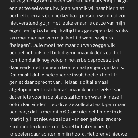
reuze grappig om te lezen wat ze allemaal schrijft. Ik ga
er niet teveel over uitwijden want ik wil haar hier niet
portretteren als een herkenbaar persoon want dat zou
niet verstandig zijn. Het leuke er aan is dat ze van mijn
eigen leeftijd is terwijl ik altijd heb geroepen dat ik niks
kan met mensen van mijn leeftijd want ze zijn zo
“belegen”. Ja, je moet het maar durven zeggen. Ik
bedoel het ook niet beledigend maar ik denk dat het
komt omdat ik nog volop in het arbeidsproces zit en
daar werk met mensen die allemaal jonger zijn dan ik.
Dat maakt dat je hele andere invalshoeken hebt. Ik
geniet daar oprecht van. Helaas is dit allemaal
afgelopen per 1 oktober a.s. maar ik ben er zeker van
dat er iets voor in de plaats zal komen waar ik mezelf
ook in kan vinden. Heb diverse sollicitaties lopen maar
ben bang dat ik met mijn 60 jaar niet echt meer in de
markt lig. Het nieuwe zal dus van een geheel andere
kant moeten komen en ik voel het al een beetje
kriebelen daar achter in mijn hoofd. Het brengt nieuwe