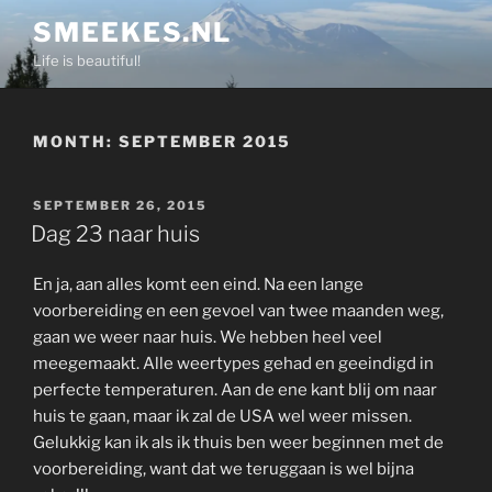
Skip
SMEEKES.NL
to
Life is beautiful!
content
MONTH:
SEPTEMBER 2015
POSTED
SEPTEMBER 26, 2015
ON
Dag 23 naar huis
En ja, aan alles komt een eind. Na een lange
voorbereiding en een gevoel van twee maanden weg,
gaan we weer naar huis. We hebben heel veel
meegemaakt. Alle weertypes gehad en geeindigd in
perfecte temperaturen. Aan de ene kant blij om naar
huis te gaan, maar ik zal de USA wel weer missen.
Gelukkig kan ik als ik thuis ben weer beginnen met de
voorbereiding, want dat we teruggaan is wel bijna