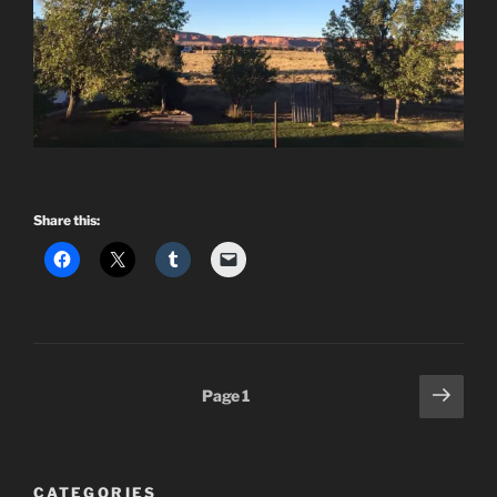
Share this:
Posts
Next
Page
1
page
pagination
CATEGORIES