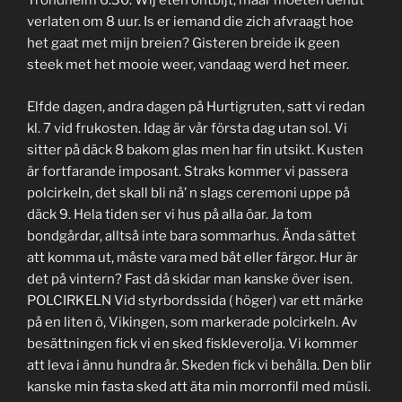
Trondheim 6.30. Wij eten ontbijt, maar moeten dehut
verlaten om 8 uur. Is er iemand die zich afvraagt hoe
het gaat met mijn breien? Gisteren breide ik geen
steek met het mooie weer, vandaag werd het meer.
Elfde dagen, andra dagen på Hurtigruten, satt vi redan
kl. 7 vid frukosten. Idag är vår första dag utan sol. Vi
sitter på däck 8 bakom glas men har fin utsikt. Kusten
är fortfarande imposant. Straks kommer vi passera
polcirkeln, det skall bli nå’ n slags ceremoni uppe på
däck 9. Hela tiden ser vi hus på alla öar. Ja tom
bondgårdar, alltså inte bara sommarhus. Ända sättet
att komma ut, måste vara med båt eller färgor. Hur är
det på vintern? Fast då skidar man kanske över isen.
POLCIRKELN Vid styrbordssida ( höger) var ett märke
på en liten ö, Vikingen, som markerade polcirkeln. Av
besättningen fick vi en sked fiskleverolja. Vi kommer
att leva i ännu hundra år. Skeden fick vi behålla. Den blir
kanske min fasta sked att äta min morronfil med müsli.