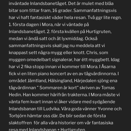
inväntade Inlandsbanetåget. Det är mulet med blåa
bitar som tittar fram, 16 grader. Sammanfattningsvis
har vi haft fantasiskt väder hela resan. Två ggr lite regn.
1. första dagen i Mora, när vi väntade på
Inlandsbanetåget. 2. första kvällen på Hurtigruten,
medan vi ändå satt och åt lyxmiddag. Också
sammanfattningsvis skall jag nu meddela att vi
knappast sett några mygg eller knott. Chris, som
myggen omedelbart signalerar, har étt myggbett. Idag
har vi 2 fika stopp innan vi kommer till Mora. I Åsarna
fick vi en liten piano koncert av en av tågvärdinnorna. I
området Jämtland, Hälsingland, Härjedalen sjöng ena
tågvärdinnan ” Sommaren är kort” skriven av Tomas
Hedin. Han kommer härifrån trakterna. I Mora måste vi
vänta fem kvart innan vi åker vidare med sydgående
Inlandsbanan till Ludvika. Våra goda vänner Yvonne och
Torbjörn hämtar oss där. De blir sedan de första
slaktoffren för alla våra historier om vår fantasiska
resa med Inlandsbanan + Hurtigruten.