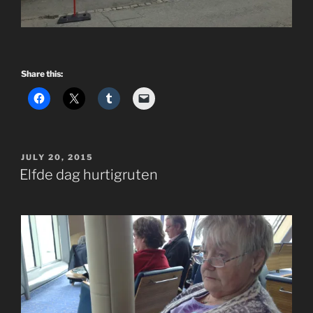
Share this:
POSTED
JULY 20, 2015
ON
Elfde dag hurtigruten