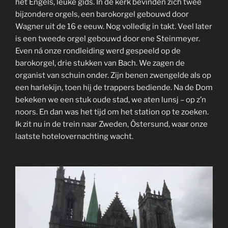
het Engels, leuke gids. In de kerk bevinden zich twee
bijzondere orgels, een barokorgel gebouwd door
Wagner uit de 16 e eeuw. Nog volledig in takt. Veel later
is een tweede orgel gebouwd door ene Steinmeyer.
Even ná onze rondleiding werd gespeeld op de
barokorgel, drie stukken van Bach. We zagen de
organist van schuin onder. Zijn benen zwengelde als op
een harlekijn, toen hij de trappers bediende. Na de Dom
bekeken we een stuk oude stad, we aten lunsj – op z’n
noors. En dan was het tijd om het station op te zoeken.
Ik zit nu in de trein naar Zweden, Östersund, waar onze
laatste hotelovernachting wacht.