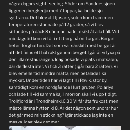
några dagars sight- seeing. Söder om Sandnessjøen
ligger en bergkedja med 7 toppar, kallad de sju
systrarna. Det blev allt ljusare, solen kom fram men
temperaturen stannade på 12 grader, så vi blev
sittandes på däck 8 där man hade utsikt åt alla håll. Vid
middagstid kom vi för i ett berg på ön Torget. Berget
heter Torghatten. Det som var särskilt med berget är
att det finns ett hål rakt genom berget. Igår åt vi lyxx på
den lilla restaurangen. Idag bokade vi plats i matsalen,
där de flesta äter. Vi fick 3 rätter ( igår bara 2 rätter). Vi
blev emellertid mindre mätta, men betalade lika
mycket. Under tiden har vi lagt till i Røvik, stor by,
samtidigt kom en nordgående Hurtigruten, Polarlys
och lade till vid samma kaj. I morron skall vi upp tidigt.
Trollfjord är i Trondheimkl.6.30 Vi får äta frukost, men
måste lämna hytten kl 8. Är det någon som undrar hur
det går med min stickning? Igår stickade jag inte en
maska, idag blev det mer.