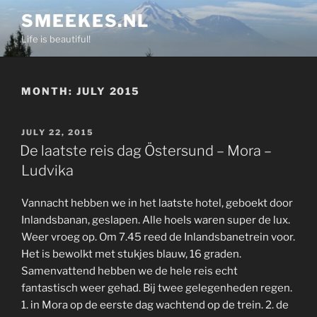
Skip
SMEEKES.NL
to
Life is beautiful!
content
MONTH:
JULY 2015
POSTED
JULY 22, 2015
ON
De laatste reis dag Östersund – Mora –
Ludvika
Vannacht hebben we in het laatste hotel, geboekt door
Inlandsbanan, geslapen. Alle hoels waren super de lux.
Weer vroeg op. Om 7.45 reed de Inlandsbanetrein voor.
Het is bewolkt met stukjes blauw, 16 graden.
Samenvattend hebben we de hele reis echt
fantastisch weer gehad. Bij twee gelegenheden regen.
1. in Mora op de eerste dag wachtend op de trein. 2. de