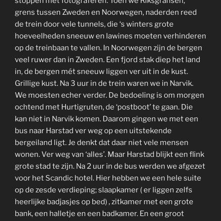
stoppen met fotograferen. Toen we Riksgränsen,
grens tussen Zweden en Noorwegen, naderden reed
de trein door vele tunnels, die ‘s winters grote
hoeveelheden sneeuw en lawines moeten verhinderen
op de treinbaan te vallen. In Noorwegen zijn de bergen
veel ruwer dan in Zweden. Een fjord stak diep het land
in, de bergen mét sneeuw liggen ver uit in de kust.
Grillige kust. Na 3 uur in de trein waren we in Narvik.
We moesten echer verder. De bedoeling is om morgen
ochtend met Hurtigruten, de ‘postboot’ te gaan. Die
kan niet in Narvik komen. Daarom gingen we met een
bus naar Harstad ver weg op een uitstekende
bergeiland ligt. Je denkt dat daar niet vele mensen
wonen. Ver weg van ‘alles’. Maar Harstad blijkt een flink
grote stad te zijn. Na 2 uur in de bus werden we afgezet
voor het Scandic hotel. Hier hebben we een hele suite
op de zesde verdieping; slaapkamer ( er liggen zelfs
heerlijke badjasjes op bed) , zitkamer met een grote
bank, een halletje en een badkamer. En een groot