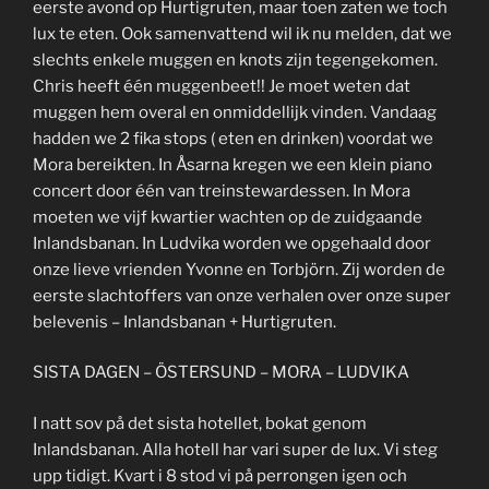
eerste avond op Hurtigruten, maar toen zaten we toch
lux te eten. Ook samenvattend wil ik nu melden, dat we
slechts enkele muggen en knots zijn tegengekomen.
Chris heeft één muggenbeet!! Je moet weten dat
muggen hem overal en onmiddellijk vinden. Vandaag
hadden we 2 fika stops ( eten en drinken) voordat we
Mora bereikten. In Åsarna kregen we een klein piano
concert door één van treinstewardessen. In Mora
moeten we vijf kwartier wachten op de zuidgaande
Inlandsbanan. In Ludvika worden we opgehaald door
onze lieve vrienden Yvonne en Torbjörn. Zij worden de
eerste slachtoffers van onze verhalen over onze super
belevenis – Inlandsbanan + Hurtigruten.
SISTA DAGEN – ÖSTERSUND – MORA – LUDVIKA
I natt sov på det sista hotellet, bokat genom
Inlandsbanan. Alla hotell har vari super de lux. Vi steg
upp tidigt. Kvart i 8 stod vi på perrongen igen och