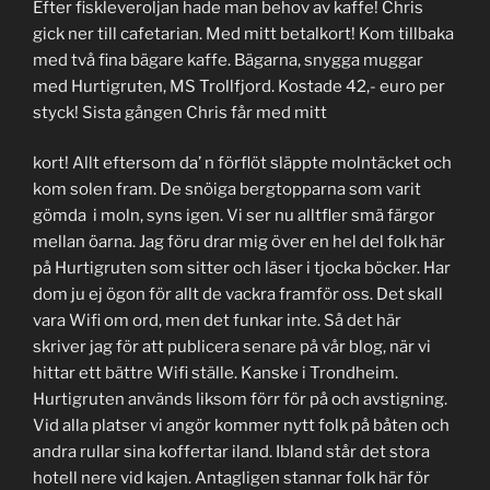
Efter fiskleveroljan hade man behov av kaffe! Chris
gick ner till cafetarian. Med mitt betalkort! Kom tillbaka
med två fina bägare kaffe. Bägarna, snygga muggar
med Hurtigruten, MS Trollfjord. Kostade 42,- euro per
styck! Sista gången Chris får med mitt
kort! Allt eftersom da’ n förflöt släppte molntäcket och
kom solen fram. De snöiga bergtopparna som varit
gömda i moln, syns igen. Vi ser nu alltfler smä färgor
mellan öarna. Jag föru drar mig över en hel del folk här
på Hurtigruten som sitter och läser i tjocka böcker. Har
dom ju ej ögon för allt de vackra framför oss. Det skall
vara Wifi om ord, men det funkar inte. Så det här
skriver jag för att publicera senare på vår blog, när vi
hittar ett bättre Wifi ställe. Kanske i Trondheim.
Hurtigruten används liksom förr för på och avstigning.
Vid alla platser vi angör kommer nytt folk på båten och
andra rullar sina koffertar iland. Ibland står det stora
hotell nere vid kajen. Antagligen stannar folk här för