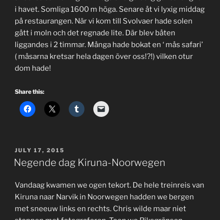
i havet. Somliga 1600 m höga. Senare åt vi lyxig middag
på restaurangen. När vi kom till Svolvaer hade solen
gått i moln och det regnade lite. Där blev båten
liggandes i 2 timmar. Många hade bokat en ‘ mås safari’
( måsarna kretsar hela dagen över oss!?!) vilken otur
dom hade!
Share this:
POSTED
JULY 17, 2015
ON
Negende dag Kiruna-Noorwegen
Vandaag kwamen we ogen tekort. De hele treinreis van
Kiruna naar Narvik in Noorwegen hadden we bergen
met sneeuw links en rechts. Chris wilde maar niet