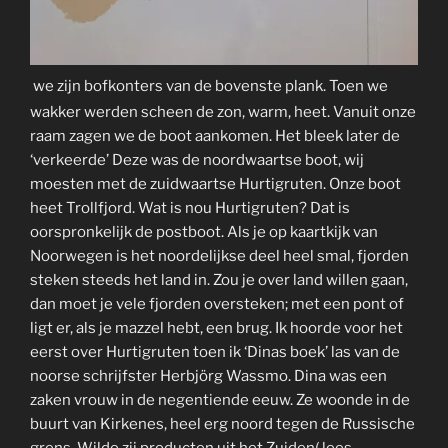
we zijn bofkonters van de bovenste plank. Toen we
wakker werden scheen de zon, warm, heet. Vanuit onze
raam zagen we de boot aankomen. Het bleek later de
‘verkeerde’ Deze was de noordwaartse boot, wij
moesten met de zuidwaartse Hurtigruten. Onze boot
heet Trollfjord. Wat is nou Hurtigruten? Dat is
oorspronkelijk de postboot. Als je op kaartkijk van
Noorwegen is het noordelijkse deel heel smal, fjorden
steken steeds het land in. Zou je over land willen gaan,
dan moet je vele fjorden oversteken; met een pont of
ligt er, als je mazzel hebt, een brug. Ik hoorde voor het
eerst over Hurtigruten toen ik ‘Dinas boek’ las van de
noorse schrijfster Herbjörg Wassmo. Dina was een
zaken vrouw in de negentiende eeuw. Ze woonde in de
buurt van Kirkenes, heel erg noord tegen de Russische
grens. Wilde zij producten uit het Zuiden( lees