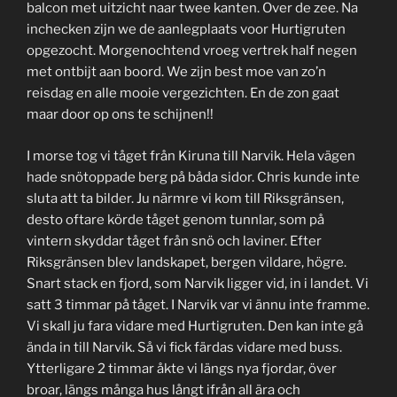
balcon met uitzicht naar twee kanten. Over de zee. Na
inchecken zijn we de aanlegplaats voor Hurtigruten
opgezocht. Morgenochtend vroeg vertrek half negen
met ontbijt aan boord. We zijn best moe van zo’n
reisdag en alle mooie vergezichten. En de zon gaat
maar door op ons te schijnen!!
I morse tog vi tåget från Kiruna till Narvik. Hela vägen
hade snötoppade berg på båda sidor. Chris kunde inte
sluta att ta bilder. Ju närmre vi kom till Riksgränsen,
desto oftare körde tåget genom tunnlar, som på
vintern skyddar tåget från snö och laviner. Efter
Riksgränsen blev landskapet, bergen vildare, högre.
Snart stack en fjord, som Narvik ligger vid, in i landet. Vi
satt 3 timmar på tåget. I Narvik var vi ännu inte framme.
Vi skall ju fara vidare med Hurtigruten. Den kan inte gå
ända in till Narvik. Så vi fick färdas vidare med buss.
Ytterligare 2 timmar åkte vi längs nya fjordar, över
broar, längs många hus långt ifrån all ära och