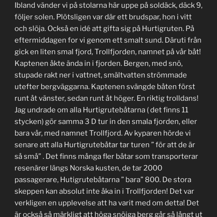
Ibland vänder vi på stolarna här uppe på soldäck, däck 9,
följer solen. Plötsligen var där ett brudspar, hon i vitt
och slöja. Också en idé att gifta sig på Hurtigruten. På
eftermiddagen for vi genom ett smalt sund. Däruti från
gick en liten smal fjord, Trollfjorden, namnet på vår båt!
Kaptenen åkte ända in i fjorden. Bergen, med snö,
stupade rakt ner i vattnet, smältvatten strömmade
utefter bergväggarna. Kaptenen svängde båten först
runt åt vänster, sedan runt åt höger. En riktig trolldans!
Jag undrade om alla Hurtigrutebåtarna ( det finns 11
stycken) gör samma 3 D tur in den smala fjorden, eller
bara vår, med namnet Trollfjord. Av kyparen hörde vi
senare att alla Hurtigrutebåtar tar turen ” för att de är
så små” . Det finns många fler båtar som transporterar
resenärer längs Norska kusten, de tar 2000
passagerare, Hutigrutebåtarna ” bara” 800. De stora
skeppen kan absolut inte åka in i Trollfjorden! Det var
verkligen en upplevelse att ha varit med om detta! Det
är också så märkligt att höga snöiga berg går så långt ut