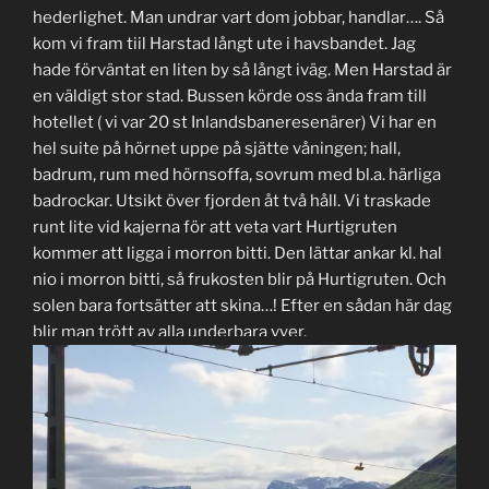
hederlighet. Man undrar vart dom jobbar, handlar…. Så
kom vi fram tiil Harstad långt ute i havsbandet. Jag
hade förväntat en liten by så långt iväg. Men Harstad är
en väldigt stor stad. Bussen körde oss ända fram till
hotellet ( vi var 20 st Inlandsbaneresenärer) Vi har en
hel suite på hörnet uppe på sjätte våningen; hall,
badrum, rum med hörnsoffa, sovrum med bl.a. härliga
badrockar. Utsikt över fjorden åt två håll. Vi traskade
runt lite vid kajerna för att veta vart Hurtigruten
kommer att ligga i morron bitti. Den lättar ankar kl. hal
nio i morron bitti, så frukosten blir på Hurtigruten. Och
solen bara fortsätter att skina…! Efter en sådan här dag
blir man trött av alla underbara vyer.