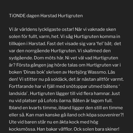
TiONDE dagen Harstad Hurtigruten
Vi är världens lyckligaste ostar! När vi vaknade sken
solen för fullt, varm, het. Vi såg Hurtigruten komma in
tillkajen i Harstad. Fast det visade sig vara ‘fel’ båt; det
var den norrgående Hurtigruten. Vi skallmed den
sydgående. Dom möts här. Ni vet väl vad Hurtigruten
är? Första gången jag hörde talas om Hurtigruten var i
boken ‘Dinas bok’ skriven av Herbjörg Wassmo. Läs
den! Vi stitter nu på soldäck, det är nästan alltför varmt.
Fortfarande har vi fjäll med snötoppar utmed båtens ‘
landsida’ . Hurtigruten lägger till vid flera hamnar. Just
nu vid platser på Lofots öarna. Båten är lagom full.
Ibland en kvarts timme, ibland ligger den still en timme
eller så. Kan man kanske gå iland och köpa souvenirer?!
Ute vid baren står nu en äkta kock med hög
kocksmössa. Han bakar våfflor. Ock solen bara skiner!