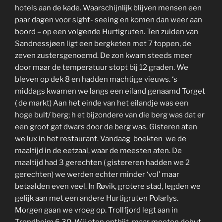
hotels aan de kade. Waarschijnlijk blijven mensen een
paar dagen voor sight- seeing en komen dan weer aan
boord – op een volgende Hurtigruten. Ten zuiden van
Sandnessjøen ligt een bergketen met 7 toppen, de
zeven zustersgenoemd. De zon kwam steeds meer
door maar de temperatuur stopt bij 12 graden. We
bleven op dek 8 en hadden machtige vieuws. ‘s
middags kwamen we langs een eiland genaamd Torget
( de markt) Aan het einde van het eilandje was een
hoge bult/ berg; h et bijzondere van die berg was dat er
een groot gat dwars door de berg was. Gisteren aten
we lux in het restaurant. Vandaag boekten we de
maaltijd in de eetzaal, waar de meesten aten. De
maaltijd had 3 gerechten ( gistereren hadden we 2
gerechten) we werden echter minder ‘vol’ maar
betaalden even veel. In Røvik, grotere stad, legden we
gelijk aan met een andere Hurtigruten Polarlys.
Morgen gaan we vroeg op. Trollfjord legt aan in