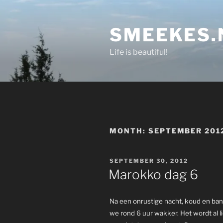
Skip
to
SMEEKES.
content
Life is beautiful!
MONTH:
SEPTEMBER 201
POSTED
SEPTEMBER 30, 2012
ON
Marokko dag 6
Na een onrustige nacht, koud en bang 
we rond 6 uur wakker. Het wordt al l