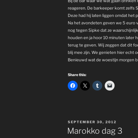
Bij de bar waar we wat gaan drinken
reageren. De barkeeper komt zelfs S
Deze had hij laten liggen omdat het p
Na het avondeten geven we 5 euro voo
nog tegen Sipke dat ze waarschijnlij
houden en ja hoor 10 minuten later 
terug te geven. Wij zeggen dat dit fo
blij mee zijn. We genieten hier echt
Benieuwd wat de woestijn morgen b
Share this:
POSTED
SEPTEMBER 30, 2012
ON
Marokko dag 3