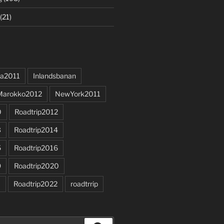
(21)
a2011
Inlandsbanan
Marokko2012
NewYork2011
0
Roadtrip2012
3
Roadtrip2014
5
Roadtrip2016
9
Roadtrip2020
1
Roadtrip2022
roadtrrip