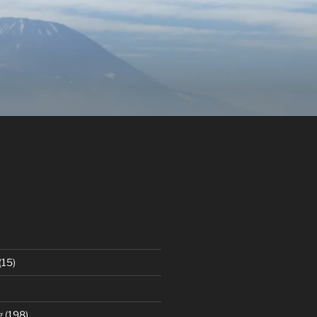
(15)
g
(198)