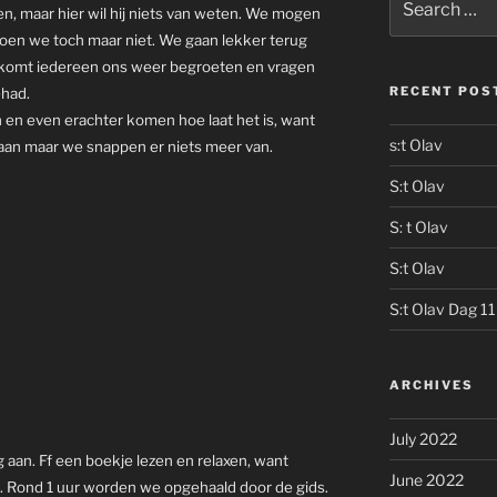
n, maar hier wil hij niets van weten. We mogen
for:
doen we toch maar niet. We gaan lekker terug
ad komt iedereen ons weer begroeten en vragen
RECENT POS
ehad.
 en even erachter komen hoe laat het is, want
s:t Olav
egaan maar we snappen er niets meer van.
S:t Olav
S: t Olav
S:t Olav
S:t Olav Dag 11
ARCHIVES
July 2022
g aan. Ff een boekje lezen en relaxen, want
June 2022
. Rond 1 uur worden we opgehaald door de gids.