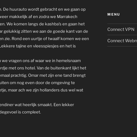
. De huurauto wordt gebracht en we gaan op
MENU
 weer makkelijk af en zodra we Marrakech
en. We komen langs de kashba's en gaan het
Connect VPN
ar gelukkig zitten we aan de goede kant van de
en zie. Rond een uurtje of twaalf komen we een
Connect Webm
ekkere tajine en vleesspiesjes en het is
en we vragen ons af waar we in hemelsnaam
rdje met ons hotel. Van de buitenkant lijkt het
lemaal prachtig. Omar met zijn ene tand brengt
luiten om nog even door de omgeving te
je, maar ach we zijn hollanders dus wel wat
endiner wat heerlijk smaakt. Een lekker
tiegevoel is compleet.