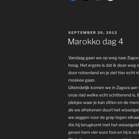
POSTED
SEPTEMBER 30, 2012
ON
Marokko dag 4
Vandaag gaan we op weg naar Zagora.
hoog. Het ergste is dat ik deze weg 
door rotsenland en je ziet hier echt 
moskee gaan.
Uiteindelijk komen we in Zagora aan 
onze riad welke echt schitterend is. 
plekjes waar je kan zitten en de men
als we afrekenen duurt het wisselgel
we zeggen voor de grap tegen elkaar
Als hij terugkomt met het wisselgeld
geven hem vier euro fooi en hij is zo bl