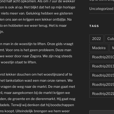
rond half acht opkomen. Als om 7 uur de wekker
on is ook al op. Het blijkt dat het op mijn horloge
Uncategorized
er niets meer van. Gelukkig hebben we gisteren
n ons aan en krijgen een lekker ontbijtje. Na
uto en hobbelen we weer terug. Het is maar
TAGS
jn.
2022
Cub
n man in de woestijn te liften. Onze gids vraagt
Madeira
emt. Voor ons is het geen probleem. Deze man
 we weer door naar Zagora. We zijn nog steeds
Roadtrip201
oestijn staat te liften.
Roadtrip201
st lekker douchen om het woestijnzand af te
Roadtrip201
 het tankstation wast een man onze ramen. We
Roadtrip201
 vragen de weg naar de markt. De man gaat met
 wil, maar aangekomen bij de markt krijgen we
Roadtrip202
iden, de groente en de dierenmarkt. Hij gaat nog
dels. Terwijl wij denken dat hij boodschappen
or ons koopt. Uiteindelijk brengen we hem weer
Search