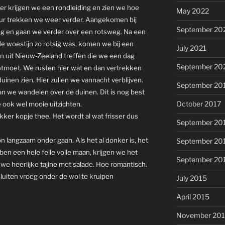
er krijgen we een rondleiding en zien we hoe
May 2022
ur trekken we weer verder. Aangekomen bij
September 20
g en gaan we verder over een rotsweg. Na een
 de woestijn zo rotsig was, komen we bij een
July 2021
en uit Nieuw-Zeeland treffen die we een dag
September 20
ntmoet. We rusten hier wat en dan vertrekken
uinen zien. Hier zullen we vannacht verblijven.
September 20
 we wandelen over de duinen. Dit is nog best
October 2017
e ook wel mooie uitzichten.
ker kopje thee. Het wordt al wat frisser dus
September 20
on langzaam onder gaan. Als het al donker is, het
September 20
en een hele felle volle maan, krijgen we het
September 20
n we heerlijke tajine met salade. Hoe romantisch.
sluiten vroeg onder de wol te kruipen
July 2015
April 2015
November 20