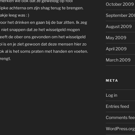
 merken we ook dat ze geweldig op fooi
October 2009
ipke achterna om zijn shag terug te brengen.
September 20
akje leeg was : )
r het drinken en gaan bij de bar zitten. Ik zeg
August 2009
k niet snappen dat ze het wisselgeld mogen
heeft de ober ons gevonden om het wisselgeld
May 2009
oi is en je ziet gewoon dat deze mensen hier zo
April 2009
 ook al is het soms praten met handen en voeten.
rengt.
March 2009
META
Log in
Entries feed
Comments fee
WordPress.org