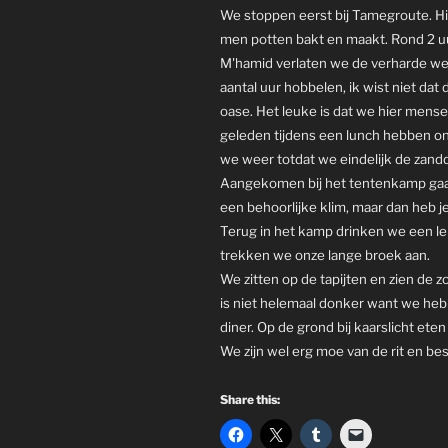
We stoppen eerst bij Tamegroute. Hi
men potten bakt en maakt. Rond 2 u
M'hamid verlaten we de verharde we
aantal uur hobbelen, ik wist niet dat
oase. Het leuke is dat we hier mens
geleden tijdens een lunch hebben o
we weer totdat we eindelijk de zandd
Aangekomen bij het tentenkamp gaan
een behoorlijke klim, maar dan heb j
Terug in het kamp drinken we een lek
trekken we onze lange broek aan.
We zitten op de tapijten en zien de z
is niet helemaal donker want we hebb
diner. Op de grond bij kaarslicht ete
We zijn wel erg moe van de rit en be
Share this: