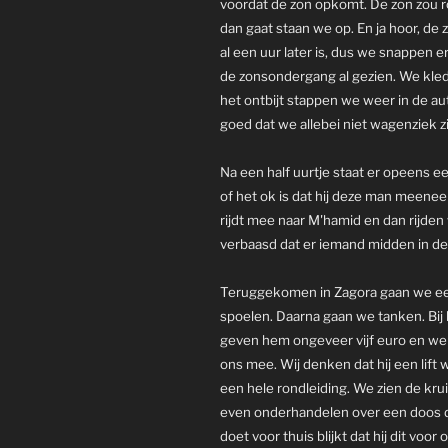
voordat de zon opkomt. De zon zou 
dan gaat staan we op. En ja hoor, de z
al een uur later is, dus we snappen 
de zonsondergang al gezien. We klede
het ontbijt stappen we weer in de a
goed dat we allebei niet wagenziek zi
Na een half uurtje staat er opeens ee
of het ok is dat hij deze man meene
rijdt mee naar M'hamid en dan rijden
verbaasd dat er iemand midden in de w
Teruggekomen in Zagora gaan we eer
spoelen. Daarna gaan we tanken. Bij
geven hem ongeveer vijf euro en we
ons mee. Wij denken dat hij een lift
een hele rondleiding. We zien de kru
even onderhandelen over een doos da
doet voor thuis blijkt dat hij dit vo