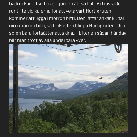
badrockar. Utsikt över fjorden åt två håll. Vi traskade
runt lite vid kajerna för att veta vart Hurtigruten
kommer att ligga i morron bitti. Den lättar ankar kl. hal
nio i morron bitti, så frukosten blir på Hurtigruten. Och
solen bara fortsätter att skina…! Efter en sådan här dag
blir man trött av alla underbara vyer.