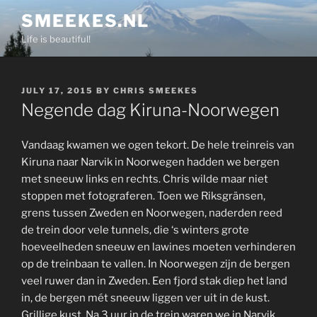
Skip
SMEEKES.NL
to
Life is beautiful!
content
POSTED
JULY 17, 2015
BY
CHRIS SMEEKES
ON
Negende dag Kiruna-Noorwegen
Vandaag kwamen we ogen tekort. De hele treinreis van
Kiruna naar Narvik in Noorwegen hadden we bergen
met sneeuw links en rechts. Chris wilde maar niet
stoppen met fotograferen. Toen we Riksgränsen,
grens tussen Zweden en Noorwegen, naderden reed
de trein door vele tunnels, die ‘s winters grote
hoeveelheden sneeuw en lawines moeten verhinderen
op de treinbaan te vallen. In Noorwegen zijn de bergen
veel ruwer dan in Zweden. Een fjord stak diep het land
in, de bergen mét sneeuw liggen ver uit in de kust.
Grillige kust. Na 3 uur in de trein waren we in Narvik.