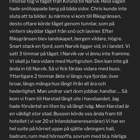
I morse tog vi tåget från Kiruna till Narvik. Hela vägen
hade snötoppade berg på båda sidor. Chris kunde inte
sluta att ta bilder. Ju närmre vi kom till Riksgränsen,
desto oftare körde tåget genom tunnlar, som på
vintern skyddar tåget från snö och laviner. Efter
Riksgränsen blev landskapet, bergen vildare, högre.
Snart stack en fjord, som Narvik ligger vid, in i landet. Vi
satt 3 timmar på tåget. I Narvik var vi ännu inte framme.
Vi skall ju fara vidare med Hurtigruten. Den kan inte gå
ända in till Narvik. Så vi fick färdas vidare med buss.
Ytterligare 2 timmar åkte vi längs nya fjordar, över
broar, längs många hus långt ifrån all ära och
hederlighet. Man undrar vart dom jobbar, handlar…. Så
kom vi fram tiil Harstad långt ute i havsbandet. Jag
hade förväntat en liten by så långt iväg. Men Harstad är
en väldigt stor stad. Bussen körde oss ända fram till
hotellet ( vi var 20 st Inlandsbaneresenärer) Vi har en
hel suite på hörnet uppe på sjätte våningen; hall,
badrum, rum med hörnsoffa, sovrum med bl.a. härliga