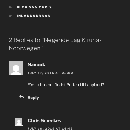
CATEGORIES
BLOG VAN CHRIS
TAGS
INLANDSBANAN
2 Replies to “Negende dag Kiruna-
Noorwegen”
Nanouk
JULY 17, 2015 AT 23:02
Första bilden… är det Porten till Lappland?
Reply
Chris Smeekes
JULY 18, 2015 AT 14:43