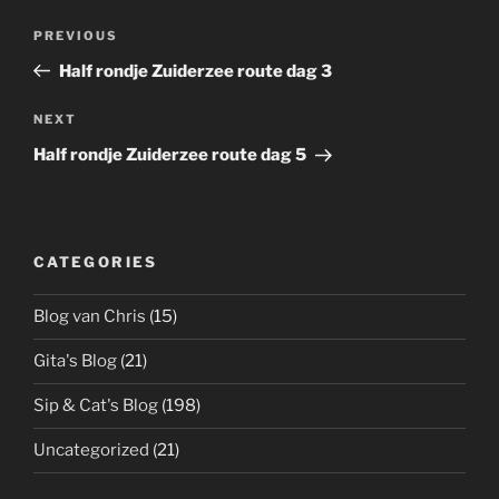
Post
Previous
PREVIOUS
navigation
Post
Half rondje Zuiderzee route dag 3
Next
NEXT
Post
Half rondje Zuiderzee route dag 5
CATEGORIES
Blog van Chris
(15)
Gita's Blog
(21)
Sip & Cat's Blog
(198)
Uncategorized
(21)