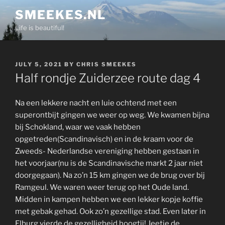
Skip
SMEEKES.NL
to
Life is beautiful!
content
POSTED
JULY 5, 2021
BY
CHRIS SMEEKES
ON
Half rondje Zuiderzee route dag 4
Na een lekkere nacht en luie ochtend met een
superontbijt gingen we weer op weg. We kwamen bijna
bij Schokland, waar we vaak hebben
opgetreden(Scandinavisch) en in de kraam voor de
Zweeds- Nederlandse vereniging hebben gestaan in
het voorjaar(nu is de Scandinavische markt 2 jaar niet
doorgegaan). Na zo’n 15 km gingen we de brug over bij
Ramgeul. We waren weer terug op het Oude land.
Midden in kampen hebben we een lekker kopje koffie
met gebak gehad. Ook zo’n gezellige stad. Even later in
Elburg vierde de gezelligheid hoogtij! Jeetje,de