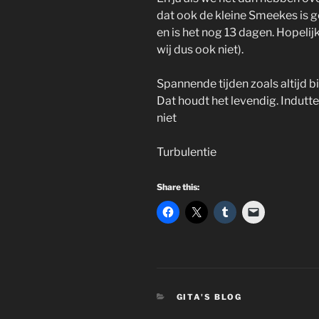
dat ook de kleine Smeekes is g
en is het nog 13 dagen. Hopelijk
wij dus ook niet).
Spannende tijden zoals altijd 
Dat houdt het levendig. Indutt
niet
Turbulentie
Share this:
CATEGORIES
GITA'S BLOG