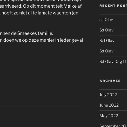
earriveerd. Op dit moment telt Maike af
RECENT POS
 hoeft ze niet al te lang te wachten (en
s:t Olav
S:t Olav
binnen de Smeekes familie.
en doen we op deze manier in ieder geval
S: t Olav
S:t Olav
S:t Olav Dag 11
ARCHIVES
July 2022
June 2022
May 2022
September 20