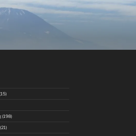
(15)
g
(198)
(21)