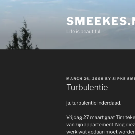
Skip
to
SMEEKES.
content
Life is beautiful!
POSTED
MARCH 26, 2009
BY
SIPKE SM
ON
Turbulentie
ja, turbulentie inderdaad.
Vrijdag 27 maart gaat Tim tekene
van zijn appartement. Nog dieze
werk wat gedaan moet worden. Hi