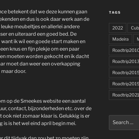
ance betekent dat we deze kunnen gaan
TAGS
ekenden en dus is ook daar werk aan de
 leuke meubeltjes en allerlei andere
2022
Cub
ser en uiteraard een goed bed. De
Madeira
 want ik wil een goede start maken en
en knus en fijn plekje om een paar
Roadtrip201
tsen moeten worden gekocht en ik dacht
Roadtrip201
 Daar moet dan weer een overkapping
 maar door.
Roadtrip201
Roadtrip201
Roadtrip202
 om op de Smeekes website een aantal
huur, contact, bijzonderheden etc. over de
ook niet zomaar klaar is. Gelukkig is er
Search
is is het wel eind april begin mei.
for:
r dit tijdvak dan zou het zo moeten zijn