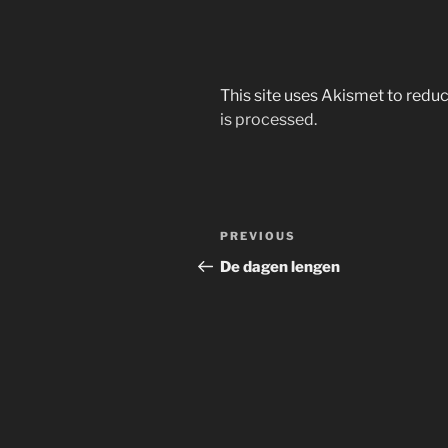
This site uses Akismet to red
is processed.
Post
Previous
PREVIOUS
navigation
Post
De dagen lengen