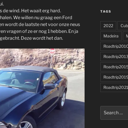
i.
s de wind. Het waait erg hard.
TAGS
halen. We willen nu graag een Ford
 wordt de laatste net voor onze neus
2022
Cub
n vragen of ze er nog 1 hebben. En ja
Madeira
g gebracht. Deze wordt het dan.
Roadtrip201
Roadtrip201
Roadtrip201
Roadtrip201
Roadtrip202
Search
for: