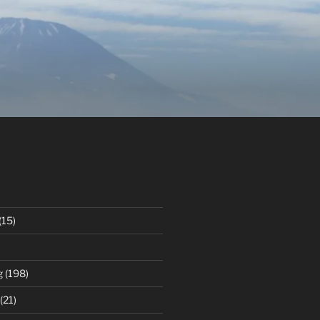
(15)
g
(198)
(21)