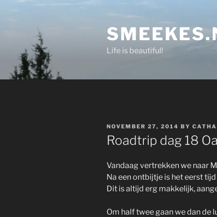
Skip
to
SMEEKES.
content
Life is beautiful!
POSTED
NOVEMBER 27, 2014
BY
CATHA
ON
Roadtrip dag 18 O
Vandaag vertrekken we naar M
Na een ontbijtje is het eerst tij
Dit is altijd erg makkelijk, aa
Om half twee gaan we dan de l