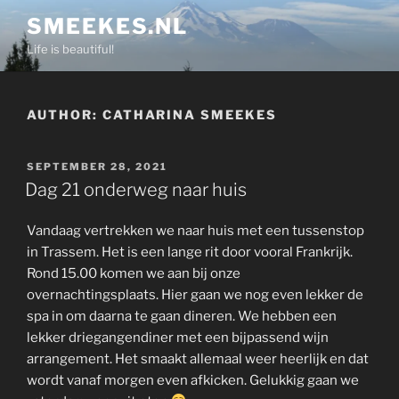
Skip
SMEEKES.NL
to
Life is beautiful!
content
AUTHOR:
CATHARINA SMEEKES
POSTED
SEPTEMBER 28, 2021
ON
Dag 21 onderweg naar huis
Vandaag vertrekken we naar huis met een tussenstop
in Trassem. Het is een lange rit door vooral Frankrijk.
Rond 15.00 komen we aan bij onze
overnachtingsplaats. Hier gaan we nog even lekker de
spa in om daarna te gaan dineren. We hebben een
lekker driegangendiner met een bijpassend wijn
arrangement. Het smaakt allemaal weer heerlijk en dat
wordt vanaf morgen even afkicken. Gelukkig gaan we