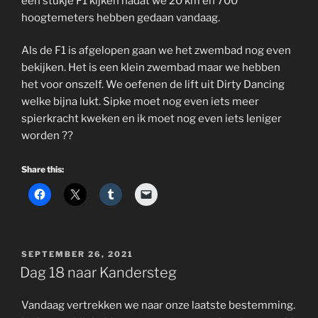
een stukje F1 kijken nadat we 20 km en 700
hoogtemeters hebben gedaan vandaag.
Als de F1 is afgelopen gaan we het zwembad nog even
bekijken. Het is een klein zwembad maar we hebben
het voor onszelf. We oefenen de lift uit Dirty Dancing
welke bijna lukt. Sipke moet nog even iets meer
spierkracht kweken en ik moet nog even iets leniger
worden ??
Share this:
POSTED
SEPTEMBER 26, 2021
ON
Dag 18 naar Kandersteg
Vandaag vertrekken we naar onze laatste bestemming.