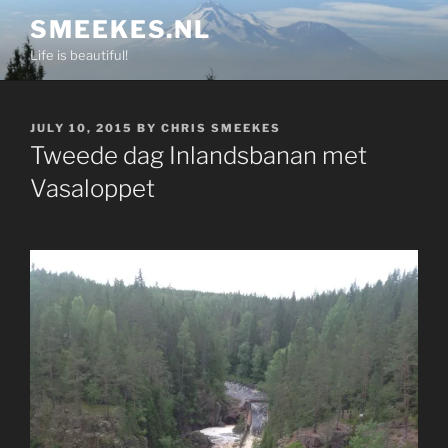
Skip
SMEEKES.NL
to
Life is beautiful!
content
POSTED
JULY 10, 2015
BY
CHRIS SMEEKES
ON
Tweede dag Inlandsbanan met
Vasaloppet