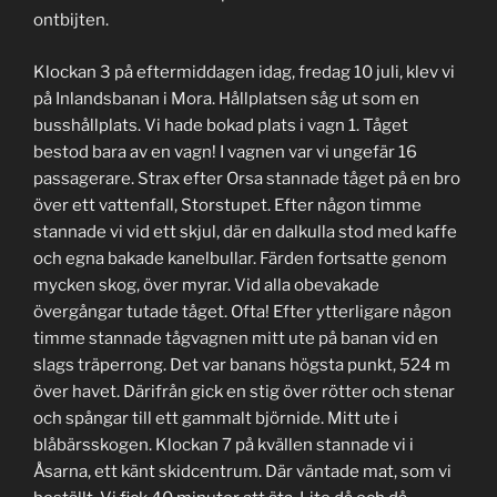
ontbijten.
Klockan 3 på eftermiddagen idag, fredag 10 juli, klev vi
på Inlandsbanan i Mora. Hållplatsen såg ut som en
busshållplats. Vi hade bokad plats i vagn 1. Tåget
bestod bara av en vagn! I vagnen var vi ungefär 16
passagerare. Strax efter Orsa stannade tåget på en bro
över ett vattenfall, Storstupet. Efter någon timme
stannade vi vid ett skjul, där en dalkulla stod med kaffe
och egna bakade kanelbullar. Färden fortsatte genom
mycken skog, över myrar. Vid alla obevakade
övergångar tutade tåget. Ofta! Efter ytterligare någon
timme stannade tågvagnen mitt ute på banan vid en
slags träperrong. Det var banans högsta punkt, 524 m
över havet. Därifrån gick en stig över rötter och stenar
och spångar till ett gammalt björnide. Mitt ute i
blåbärsskogen. Klockan 7 på kvällen stannade vi i
Åsarna, ett känt skidcentrum. Där väntade mat, som vi