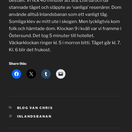
beställt. Vi fick 40 minuter att äta. Lite då och då
stannade tåget och släppte av ‘vanliga’ resenärer. Dom
använde alltså Inlandsbanan som ett vanligt tåg.
Somliga klev av mitt ute i skogen. Men lyckligtvis kom
folk och hämtade dom. Klockan 9 i kväll var vi framme i
Östersund. Det tog 5 minuter till hotellet.
Väckarklockan ringer kl. 5 i morron bitti. Tåget går kl. 7.
Kl. 6 blir det frukost.
Share this:
CATEGORIES
BLOG VAN CHRIS
TAGS
INLANDSBANAN