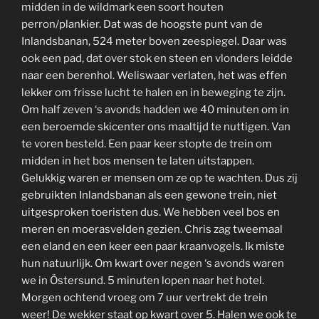
midden in de wildmark een soort houten
perron/plankier. Dat was de hoogste punt van de
Inlandsbanan, 524 meter boven zeespiegel. Daar was
ook een pad, dat over stok en steen en vlonders leidde
naar een berenhol. Weliswaar verlaten, het was effen
lekker om frisse lucht te halen en in beweging te zijn.
Om half zeven ‘s avonds hadden we 40 minuten om in
een beroemde skicenter ons maaltijd te nuttigen. Van
te voren besteld. Een paar keer stopte de trein om
midden in het bos mensen te laten uitstappen.
Gelukkig waren er mensen om ze op te wachten. Dus zij
gebruikten Inlandsbanan als een gewone trein, niet
uitgesproken toeristen dus. We hebben veel bos en
meren en moerasvelden gezien. Chris zag tweemaal
een eland en een keer een paar kraanvogels. Ik miste
hun natuurlijk. Om kwart over negen ‘s avonds waren
we in Östersund. 5 minuten lopen naar het hotel.
Morgen ochtend vroeg om 7 uur vertrekt de trein
weer! De wekker staat op kwart over 5. Halen we ook te