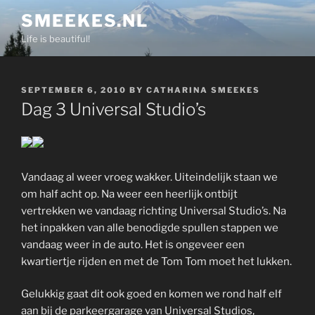
Skip
SMEEKES.NL
to
Life is beautiful!
content
POSTED
SEPTEMBER 6, 2010
BY
CATHARINA SMEEKES
ON
Dag 3 Universal Studio’s
Vandaag al weer vroeg wakker. Uiteindelijk staan we
om half acht op. Na weer een heerlijk ontbijt
vertrekken we vandaag richting Universal Studio’s. Na
het inpakken van alle benodigde spullen stappen we
vandaag weer in de auto. Het is ongeveer een
kwartiertje rijden en met de Tom Tom moet het lukken.
Gelukkig gaat dit ook goed en komen we rond half elf
aan bij de parkeergarage van Universal Studios,