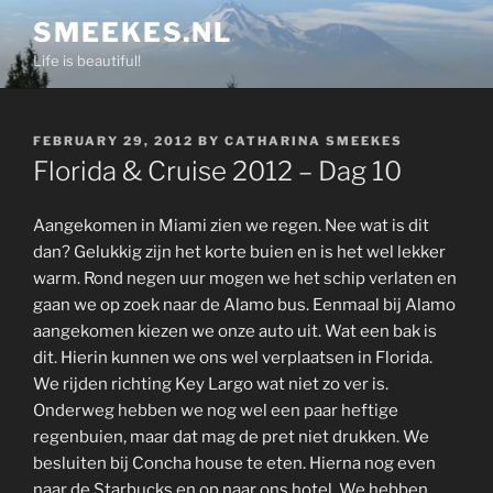
Skip
SMEEKES.NL
to
Life is beautiful!
content
POSTED
FEBRUARY 29, 2012
BY
CATHARINA SMEEKES
ON
Florida & Cruise 2012 – Dag 10
Aangekomen in Miami zien we regen. Nee wat is dit
dan? Gelukkig zijn het korte buien en is het wel lekker
warm. Rond negen uur mogen we het schip verlaten en
gaan we op zoek naar de Alamo bus. Eenmaal bij Alamo
aangekomen kiezen we onze auto uit. Wat een bak is
dit. Hierin kunnen we ons wel verplaatsen in Florida.
We rijden richting Key Largo wat niet zo ver is.
Onderweg hebben we nog wel een paar heftige
regenbuien, maar dat mag de pret niet drukken. We
besluiten bij Concha house te eten. Hierna nog even
naar de Starbucks en op naar ons hotel. We hebben