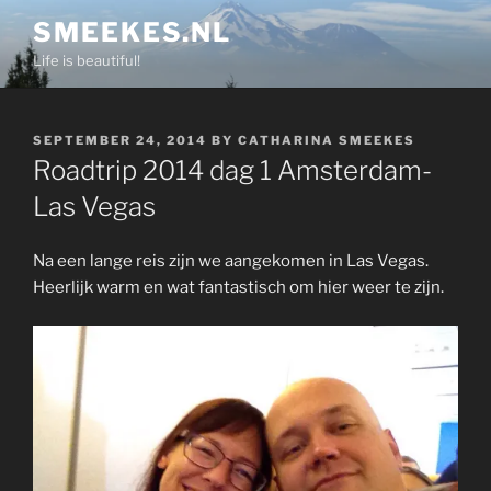
Skip
SMEEKES.NL
to
Life is beautiful!
content
POSTED
SEPTEMBER 24, 2014
BY
CATHARINA SMEEKES
ON
Roadtrip 2014 dag 1 Amsterdam-
Las Vegas
Na een lange reis zijn we aangekomen in Las Vegas.
Heerlijk warm en wat fantastisch om hier weer te zijn.