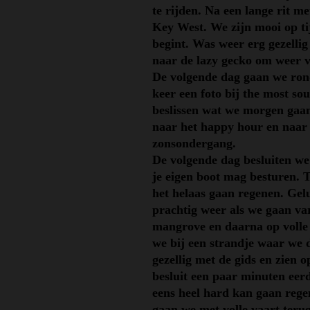
te rijden. Na een lange rit m
Key West. We zijn mooi op t
begint. Was weer erg gezelli
naar de lazy gecko om weer v
De volgende dag gaan we ron
keer een foto bij the most s
beslissen wat we morgen gaan
naar het happy hour en naar
zonsondergang.
De volgende dag besluiten we
je eigen boot mag besturen. T
het helaas gaan regenen. Gel
prachtig weer als we gaan va
mangrove en daarna op volle 
we bij een strandje waar we 
gezellig met de gids en zien 
besluit een paar minuten eer
eens heel hard kan gaan reg
gaan we met volle vaart teru