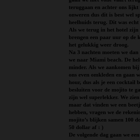
teruggaan en achter ons lijkt
onweren dus dit is best wel
heelhuids terug. Dit was echt
Als we terug in het hotel zijn
brengen een paar uur op de k
het gelukkig weer droog.
Na 3 nachten moeten we dan 
we naar Miami beach. De hele
minder. Als we aankomen bij 
ons even omkleden en gaan wa
hour, dus als je een cocktail 
besluiten voor de mojito te g
zijn wel superlekker. We zien
maar dat vinden we een beetj
hebben, vragen we de rekeni
mojito’s blijken samen 100 do
50 dollar af : )
De volgende dag gaan we een 