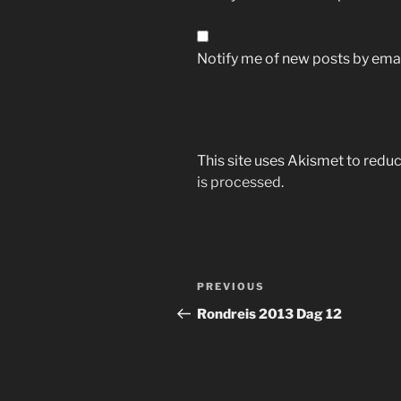
Notify me of new posts by emai
This site uses Akismet to red
is processed.
Post
Previous
PREVIOUS
navigation
Post
Rondreis 2013 Dag 12