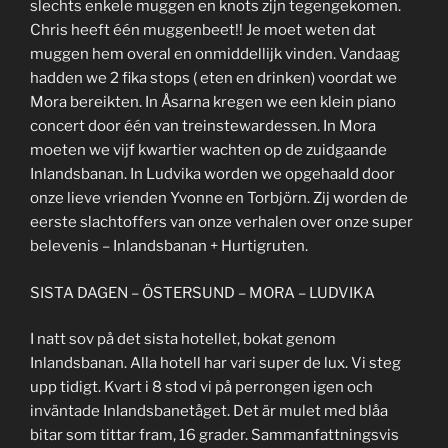
slechts enkele muggen en knots zijn tegengekomen.
Chris heeft één muggenbeet!! Je moet weten dat
muggen hem overal en onmiddellijk vinden. Vandaag
hadden we 2 fika stops ( eten en drinken) voordat we
Mora bereikten. In Åsarna kregen we een klein piano
concert door één van treinstewardessen. In Mora
moeten we vijf kwartier wachten op de zuidgaande
Inlandsbanan. In Ludvika worden we opgehaald door
onze lieve vrienden Yvonne en Torbjörn. Zij worden de
eerste slachtoffers van onze verhalen over onze super
belevenis – Inlandsbanan + Hurtigruten.
SISTA DAGEN – ÖSTERSUND – MORA – LUDVIKA
I natt sov på det sista hotellet, bokat genom
Inlandsbanan. Alla hotell har vari super de lux. Vi steg
upp tidigt. Kvart i 8 stod vi på perrongen igen och
inväntade Inlandsbanetåget. Det är mulet med blåa
bitar som tittar fram, 16 grader. Sammanfattningsvis