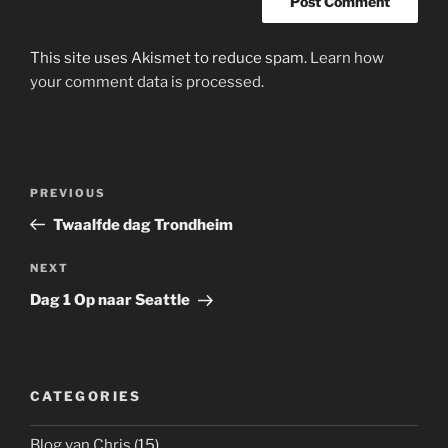
This site uses Akismet to reduce spam.
Learn how
your comment data is processed.
Post
Previous
PREVIOUS
navigation
Post
Twaalfde dag Trondheim
Next
NEXT
Post
Dag 1 Op naar Seattle
CATEGORIES
Blog van Chris
(15)