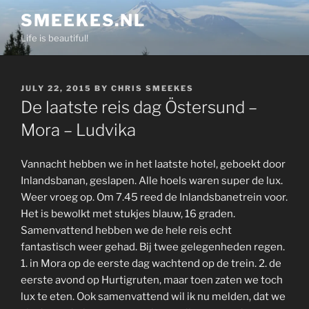
Skip
SMEEKES.NL
to
Life is beautiful!
content
POSTED
JULY 22, 2015
BY
CHRIS SMEEKES
ON
De laatste reis dag Östersund –
Mora – Ludvika
Vannacht hebben we in het laatste hotel, geboekt door
Inlandsbanan, geslapen. Alle hoels waren super de lux.
Weer vroeg op. Om 7.45 reed de Inlandsbanetrein voor.
Het is bewolkt met stukjes blauw, 16 graden.
Samenvattend hebben we de hele reis echt
fantastisch weer gehad. Bij twee gelegenheden regen.
1. in Mora op de eerste dag wachtend op de trein. 2. de
eerste avond op Hurtigruten, maar toen zaten we toch
lux te eten. Ook samenvattend wil ik nu melden, dat we