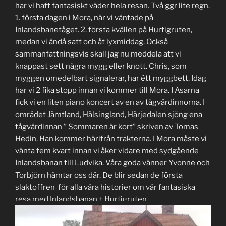
har vi haft fantasiskt väder hela resan. Två ggr lite regn.
1. första dagen i Mora, när vi väntade på
Inlandsbanetåget. 2. första kvällen på Hurtigruten,
medan vi ändå satt och åt lyxmiddag. Också
sammanfattningsvis skall jag nu meddela att vi
knappast sett några mygg eller knott. Chris, som
myggen omedelbart signalerar, har étt myggbett. Idag
har vi 2 fika stopp innan vi kommer till Mora. I Åsarna
fick vi en liten piano koncert av en av tågvärdinnorna. I
området Jämtland, Hälsingland, Härjedalen sjöng ena
tågvärdinnan ” Sommaren är kort” skriven av Tomas
Hedin. Han kommer härifrån trakterna. I Mora måste vi
vänta fem kvart innan vi åker vidare med sydgående
Inlandsbanan till Ludvika. Våra goda vänner Yvonne och
Torbjörn hämtar oss där. De blir sedan de första
slaktoffren för alla våra historier om vår fantasiska
resa med Inlandsbanan + Hurtigruten.