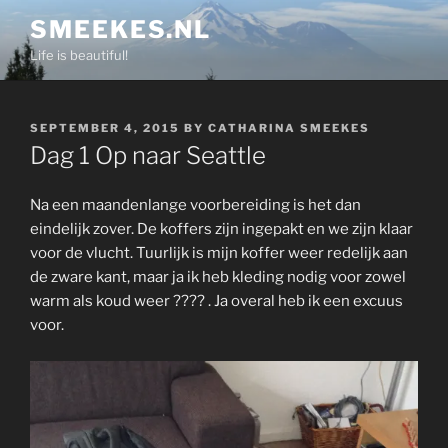
Skip
SMEEKES.NL
to
Life is beautiful!
content
POSTED
SEPTEMBER 4, 2015
BY
CATHARINA SMEEKES
ON
Dag 1 Op naar Seattle
Na een maandenlange voorbereiding is het dan
eindelijk zover. De koffers zijn ingepakt en we zijn klaar
voor de vlucht. Tuurlijk is mijn koffer weer redelijk aan
de zware kant, maar ja ik heb kleding nodig voor zowel
warm als koud weer ???? . Ja overal heb ik een excuus
voor.