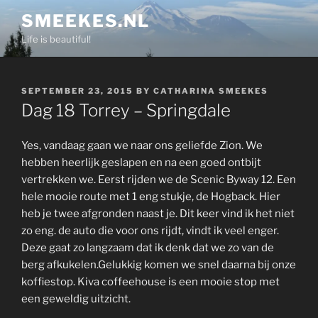
Skip
SMEEKES.NL
to
Life is beautiful!
content
POSTED
SEPTEMBER 23, 2015
BY
CATHARINA SMEEKES
ON
Dag 18 Torrey – Springdale
Yes, vandaag gaan we naar ons geliefde Zion. We
hebben heerlijk geslapen en na een goed ontbijt
vertrekken we. Eerst rijden we de Scenic Byway 12. Een
hele mooie route met 1 eng stukje, de Hogback. Hier
heb je twee afgronden naast je. Dit keer vind ik het niet
zo eng. de auto die voor ons rijdt, vindt ik veel enger.
Deze gaat zo langzaam dat ik denk dat we zo van de
berg afkukelen.Gelukkig komen we snel daarna bij onze
koffiestop. Kiva coffeehouse is een mooie stop met
een geweldig uitzicht.