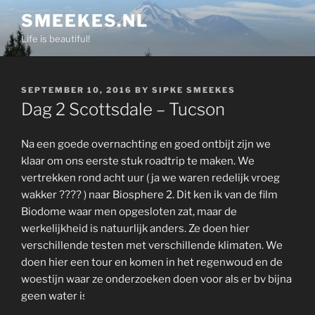
Skip
SMEEKES.NL
to
Life is beautiful!
content
POSTED
SEPTEMBER 10, 2016
BY
SIPKE SMEEKES
ON
Dag 2 Scottsdale – Tucson
Na een goede overnachting en goed ontbijt zijn we
klaar om ons eerste stuk roadtrip te maken. We
vertrekken rond acht uur ( ja we waren redelijk vroeg
wakker ???? ) naar Biosphere 2. Dit ken ik van de film
Biodome waar men opgesloten zat, maar de
werkelijkheid is natuurlijk anders. Ze doen hier
verschillende testen met verschillende klimaten. We
doen hier een tour en komen in het regenwoud en de
woestijn waar ze onderzoeken doen voor als er bv bijna
geen water is.