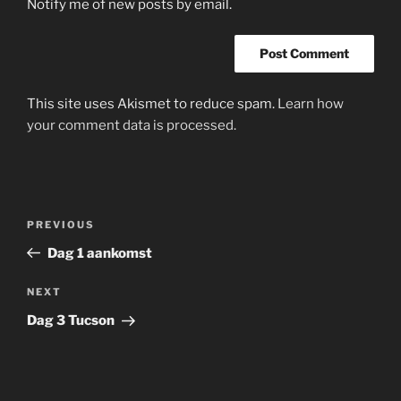
Notify me of new posts by email.
This site uses Akismet to reduce spam.
Learn how
your comment data is processed.
Post
Previous
PREVIOUS
navigation
Post
Dag 1 aankomst
Next
NEXT
Post
Dag 3 Tucson