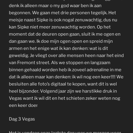
denk ik alleen maar o my god waar ben ik aan
begonnen. We gaan met drie personen tegelijk. Het
meisje naast Sipke is ook nogal zenuwachtig, dus nu
kan Sipke niet meer zenuwachtig worden. Op het
moment dat de deuren open gaan, sluit ik me ogen en
dan gaan we. Ik doe mijn ogen open en spreid mijn
armen en het enige wat ik kan denken: wat is dit
geweldig. Je vliegt over alle mensen heen naar het eind
van Fremont street. Als we stoppen en langzaam
binnen gehaald worden heb ik zoveel adrenaline in me
dat ik alleen maar kan denken: ik wil nog een keer!!!! We
besluiten alle foto’s digitaal te kopen, want dit is wel
heel bijzonder. Volgend jaar zijn we harstikke druk in
Vegas want ik wil dit en het schieten zeker weten nog
een keer doen.
Dag 3 Vegas
Het is vandaag onze laatste dag voor we morgen weer