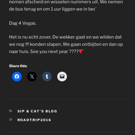
nemen afscheid en wisselen nummers uit. We nemen
de bus terug en om 1 uur liggen we in bed.
Dag 4 Vegas.
Het is nu echt zover. De wekker gaat en we wilden dat
we nog ff konden slapen. We gaan ontbijten en dan op
naar huis. See you next year ????
Share this:
CATEGORIES
SIP & CAT'S BLOG
TAGS
ROADTRIP2016