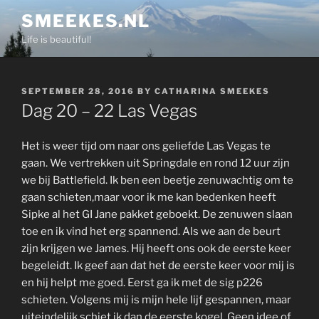
Skip
SMEEKES.NL
to
Life is beautiful!
content
POSTED
SEPTEMBER 28, 2016
BY
CATHARINA SMEEKES
ON
Dag 20 – 22 Las Vegas
Het is weer tijd om naar ons geliefde Las Vegas te
gaan. We vertrekken uit Springdale en rond 12 uur zijn
we bij Battlefield. Ik ben een beetje zenuwachtig om te
gaan schieten,maar voor ik me kan bedenken heeft
Sipke al het GI Jane pakket geboekt. De zenuwen slaan
toe en ik vind het erg spannend. Als we aan de beurt
zijn krijgen we James. Hij heeft ons ook de eerste keer
begeleidt. Ik geef aan dat het de eerste keer voor mij is
en hij helpt me goed. Eerst ga ik met de sig p226
schieten. Volgens mij is mijn hele lijf gespannen, maar
uiteindelijk schiet ik dan de eerste kogel. Geen idee of