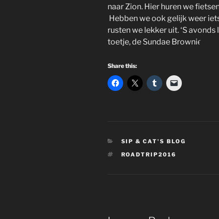
naar Zion. Hier huren we fietse
Hebben we ook gelijk weer iets
rusten we lekker uit. ‘S avonds 
toetje, de Sundae Brownie.
Share this:
CATEGORIES
SIP & CAT'S BLOG
TAGS
ROADTRIP2016