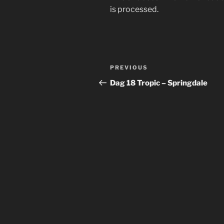
is processed.
Post
Previous
PREVIOUS
navigation
Post
Dag 18 Tropic – Springdale