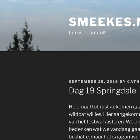
Skip
to
SMEEKES.
content
Life is beautiful!
POSTED
SEPTEMBER 25, 2016
BY
CATH
ON
Dag 19 Springdale
Helemaal tot rust gekomen gaa
wildcat willies. Hier aangekome
van het festival gisteren. We o
bedenken wat we vandaag gaan
bushalte, maar het is gigantis