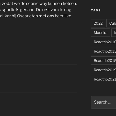
n, zodat we de scenic way kunnen fietsen.
 sportiefs gedaan.
De rest van de dag
TAGS
lekker bij Oscar eten met ons heerlijke
2022
Cub
Madeira
Roadtrip201
Roadtrip201
Roadtrip201
Roadtrip201
Roadtrip202
Search
for: