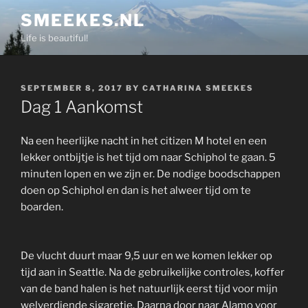
Skip
SMEEKES.NL
to
Life is beautiful!
content
POSTED
SEPTEMBER 8, 2017
BY
CATHARINA SMEEKES
ON
Dag 1 Aankomst
Na een heerlijke nacht in het citizen M hotel en een
lekker ontbijtje is het tijd om naar Schiphol te gaan. 5
minuten lopen en we zijn er. De nodige boodschappen
doen op Schiphol en dan is het alweer tijd om te
boarden.
De vlucht duurt maar 9,5 uur en we komen lekker op
tijd aan in Seattle. Na de gebruikelijke controles, koffer
van de band halen is het natuurlijk eerst tijd voor mijn
welverdiende sigaretje. Daarna door naar Alamo voor