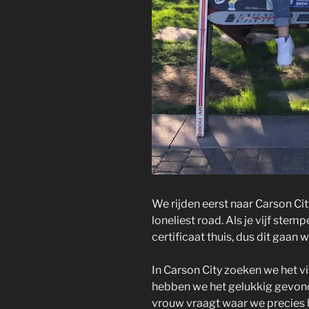
We rijden eerst naar Carson Ci
loneliest road. Als je vijf ste
certificaat thuis, dus dit gaan 
In Carson City zoeken we het v
hebben we het gelukkig gevond
vrouw vraagt waar we precies h