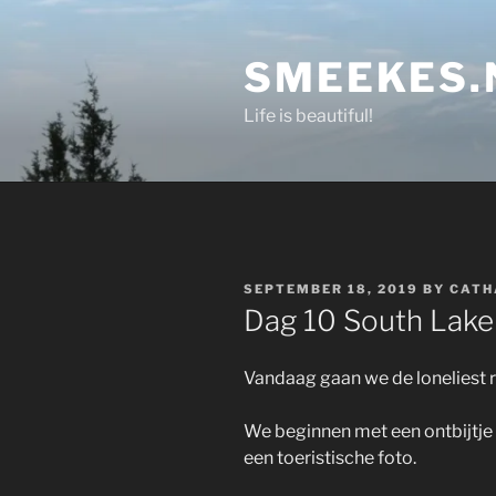
Skip
to
SMEEKES.
content
Life is beautiful!
POSTED
SEPTEMBER 18, 2019
BY
CATH
ON
Dag 10 South Lake
Vandaag gaan we de loneliest r
We beginnen met een ontbijtje 
een toeristische foto.