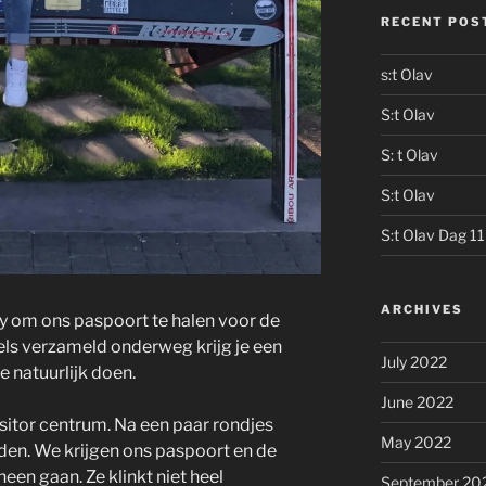
RECENT POS
s:t Olav
S:t Olav
S: t Olav
S:t Olav
S:t Olav Dag 11
ARCHIVES
ty om ons paspoort te halen voor de
mpels verzameld onderweg krijg je een
July 2022
we natuurlijk doen.
June 2022
isitor centrum. Na een paar rondjes
May 2022
en. We krijgen ons paspoort en de
een gaan. Ze klinkt niet heel
September 20