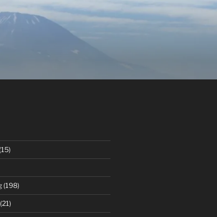
(15)
g
(198)
(21)