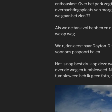
enthousiast. Over het park zegt
overnachtingsplaats van morgen
we gaan het zien ??.
Als we de tank vol hebben en 
we op weg.
We rijden eerst naar Dayton. Di
voor ons paspoort halen.
Het is nog best druk op deze we
over de weg en tumbleweed. Ne
tumbleweed heb ik geen foto, 