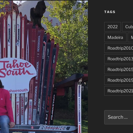
TAGS
2022
Cub
Madeira
Roadtrip201
Roadtrip201
Roadtrip201
Roadtrip201
Roadtrip202
Search
for: