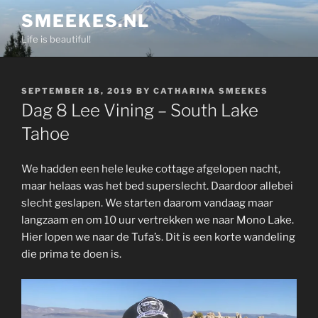
Skip
SMEEKES.NL
to
Life is beautiful!
content
POSTED
SEPTEMBER 18, 2019
BY
CATHARINA SMEEKES
ON
Dag 8 Lee Vining – South Lake
Tahoe
We hadden een hele leuke cottage afgelopen nacht,
maar helaas was het bed superslecht. Daardoor allebei
slecht geslapen. We starten daarom vandaag maar
langzaam en om 10 uur vertrekken we naar Mono Lake.
Hier lopen we naar de Tufa’s. Dit is een korte wandeling
die prima te doen is.