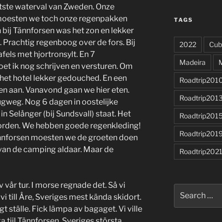
otste waterval van Zweden. Onze
 moesten we toch onze regenpakken
TAGS
ij Tännforsen was het zon en lekker
 Prachtig regenboog over de fors. Bij
2022
Cub
fels met hjortronsylt. En 7
Madeira
et ik nog schrijven en versturen. Om
n het hotel lekker gedouched. En een
Roadtrip201
en aan. Vanavond gaan we hier eten.
Roadtrip201
erugweg. Nog 6 dagen in oostelijke
 in Selånger (bij Sundsvall) staat. Het
Roadtrip201
worden. We hebben goede regenkleding!
Roadtrip201
Tännforsen moesten we de groeten doen
van de camping aldaar. Maar de
Roadtrip202
v vår tur. I morse regnade det. Så vi
Search
i till Åre, Sveriges mest kända skidort.
for:
igt ställe. Fick lämpa av bagaget. Vi ville
a tiil Tännforsen, Sveriges största