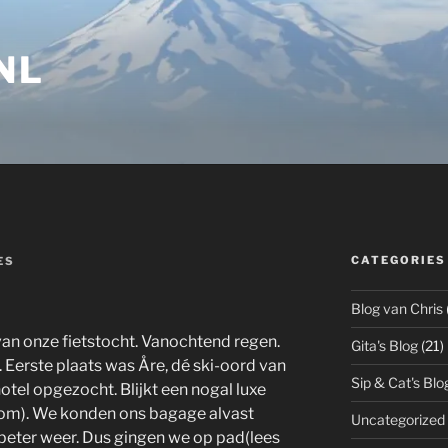
NL
CATEGORIES
ES
Blog van Chris
 van onze fietstocht. Vanochtend regen.
Gita's Blog
(21)
 Eerste plaats was Åre, dé ski-oord van
Sip & Cat's Blo
tel opgezocht. Blijkt een nogal luxe
oom). We konden ons bagage alvast
Uncategorized
 beter weer. Dus gingen we op pad(lees