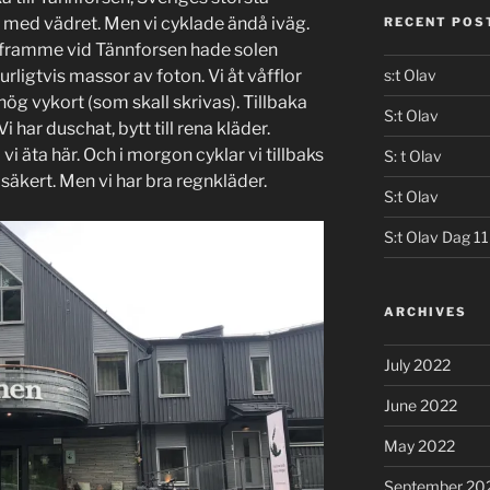
gt med vädret. Men vi cyklade ändå iväg.
RECENT POS
 framme vid Tännforsen hade solen
rligtvis massor av foton. Vi åt våfflor
s:t Olav
ög vykort (som skall skrivas). Tillbaka
S:t Olav
Vi har duschat, bytt till rena kläder.
l vi äta här. Och i morgon cyklar vi tillbaks
S: t Olav
 osäkert. Men vi har bra regnkläder.
S:t Olav
S:t Olav Dag 11
ARCHIVES
July 2022
June 2022
May 2022
September 20