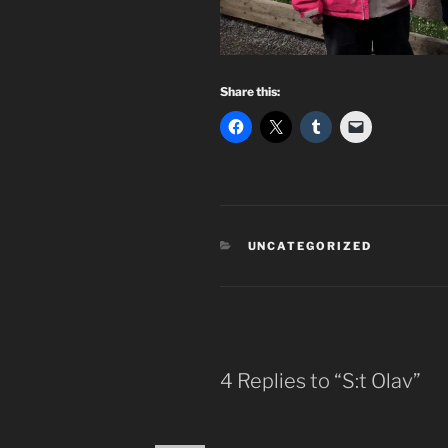
Share this:
CATEGORIES
UNCATEGORIZED
4 Replies to “S:t Olav”