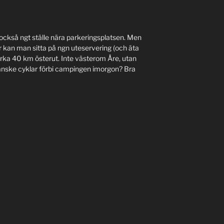
 också ngt ställe nära parkeringsplatsen. Men
 kan man sitta på ngn uteservering (och äta
cirka 40 km österut. Inte västerom Åre, utan
kanske cyklar förbi campingen imorgon? Bra