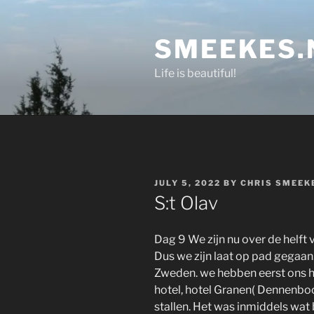
Skip
to
SMEEKES.
content
Life is beautiful!
POSTED
JULY 5, 2022
BY
CHRIS SMEEK
ON
S:t Olav
Dag 9 We zijn nu over de helft
Dus we zijn laat op pad gegaan.
Zweden. we hebben eerst ons ho
hotel, hotel Granen( Dennenb
stallen. Het was inmiddels wat