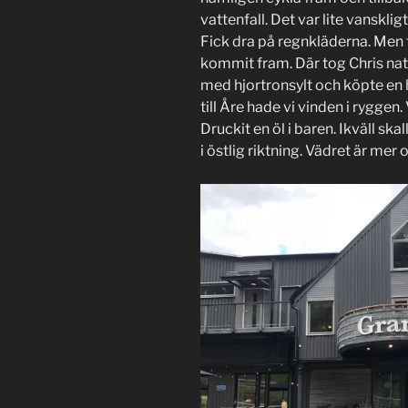
vattenfall. Det var lite vanskli
Fick dra på regnkläderna. Men
kommit fram. Där tog Chris natu
med hjortronsylt och köpte en h
till Åre hade vi vinden i ryggen. 
Druckit en öl i baren. Ikväll skal
i östlig riktning. Vädret är mer