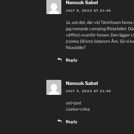
Nanouk Sabel
JULY 5, 2022 AT 21:40
Ja, ust det, där vid Tännfosen fanns
jag menade camping Ristafallet. Där
våfflor) ovanför forsen. Den ligger 
(ciorka 18 km) österom Åre. Så ni 
fikaställe?
Reply
Nanouk Sabel
JULY 5, 2022 AT 21:40
ust=just
ciorka=cirka
Reply