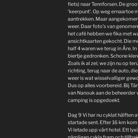
fiets) naar Tennforsen. De gro
‘keerpunt’. Op weg ernaartoe
aantrekken. Maar aangekomen b
weer. Daar foto’s van genomen.
het café hebben we fika met wa
ansichtkaarten gekocht. Die mo
half 4 waren we terug in Åre. I
biertje gedronken. Schone kler
Zoals ik al zei; we zijn nu op t
richting, terug naar de auto, die
weer is wat wisselvalliger ge
Dus op alles voorbereid. Bij 
van Nanouk aan de beheerder 
camping is opgedoekt.
Dag 9 Vi har nu cyklat hälften a
startade sent. Efter 16 km kom v
Vi letade upp vårt hotel. Ett lyx
nämligen cykla fram och tillbak