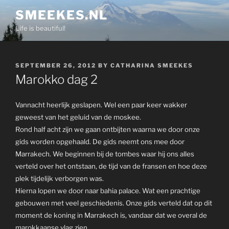
Skip
SMEEKES.NL
to
Life is beautiful!
content
POSTED
SEPTEMBER 26, 2012
BY
CATHARINA SMEEKES
ON
Marokko dag 2
Vannacht heerlijk geslapen. Wel een paar keer wakker
geweest van het geluid van de moskee.
Rond half acht zijn we gaan ontbijten waarna we door onze
gids worden opgehaald. De gids neemt ons mee door
Marrakech. We beginnen bij de tombes waar hij ons alles
verteld over het ontstaan, de tijd van de fransen en hoe deze
plek tijdelijk verborgen was.
Hierna lopen we door naar bahia palace. Wat een prachtige
gebouwen met veel geschiedenis. Onze gids verteld dat op dit
moment de koning in Marrakech is, vandaar dat we overal de
marokkaanse vlag zien.