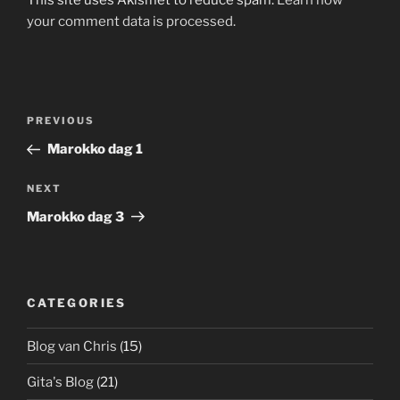
This site uses Akismet to reduce spam.
Learn how
your comment data is processed.
Post
Previous
PREVIOUS
navigation
Post
Marokko dag 1
Next
NEXT
Post
Marokko dag 3
CATEGORIES
Blog van Chris
(15)
Gita's Blog
(21)