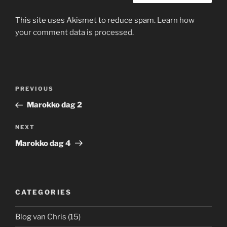
This site uses Akismet to reduce spam.
Learn how
your comment data is processed.
Post
Previous
PREVIOUS
navigation
Post
Marokko dag 2
Next
NEXT
Post
Marokko dag 4
CATEGORIES
Blog van Chris
(15)