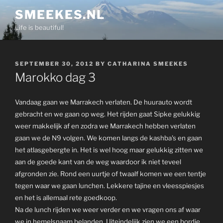
Skip
SMEEKES.NL
to
Life is beautiful!
content
POSTED
SEPTEMBER 30, 2012
BY
CATHARINA SMEEKES
ON
Marokko dag 3
Vandaag gaan we Marrakech verlaten. De huurauto wordt
gebracht en we gaan op weg. Het rijden gaat Sipke gelukkig
weer makkelijk af en zodra we Marrakech hebben verlaten
gaan we de N9 volgen. We komen langs de kashba's en gaan
het atlasgebergte in. Het is wel hoog maar gelukkig zitten we
aan de goede kant van de weg waardoor ik niet teveel
afgronden zie. Rond een uurtje of twaalf komen we een tentje
tegen waar we gaan lunchen. Lekkere tajine en vleesspiesjes
en het is allemaal rete goedkoop.
Na de lunch rijden we weer verder en we vragen ons af waar
we in hemelsnaam belanden. Uiteindelijk zien we een bordje