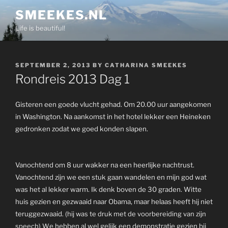
Skip
SMEEKES.NL
to
Life is beautiful!
content
POSTED
SEPTEMBER 2, 2013
BY
CATHARINA SMEEKES
ON
Rondreis 2013 Dag 1
Gisteren een goede vlucht gehad. Om 20.00 uur aangekomen
in Washington. Na aankomst in het hotel lekker een Heineken
gedronken zodat we goed konden slapen.
Vanochtend om 8 uur wakker na een heerlijke nachtrust.
Vanochtend zijn we een stuk gaan wandelen en mijn god wat
was het al lekker warm. Ik denk boven de 30 graden. Witte
huis gezien en gezwaaid naar Obama, maar helaas heeft hij niet
teruggezwaaid
. (hij was te
druk met de
voorb
ereiding van zijn
speech)
W
e hebben al wel gelijk een demonstratie gezien bij