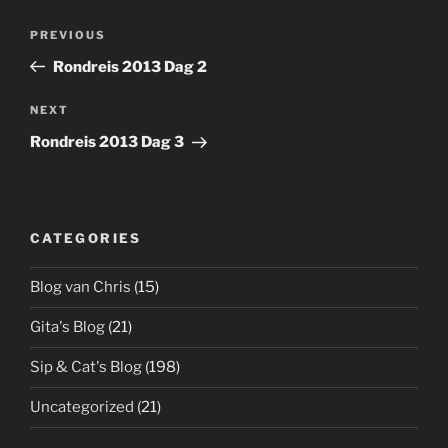
Post
Previous
PREVIOUS
navigation
Post
Rondreis 2013 Dag 2
Next
NEXT
Post
Rondreis 2013 Dag 3
CATEGORIES
Blog van Chris
(15)
Gita's Blog
(21)
Sip & Cat's Blog
(198)
Uncategorized
(21)