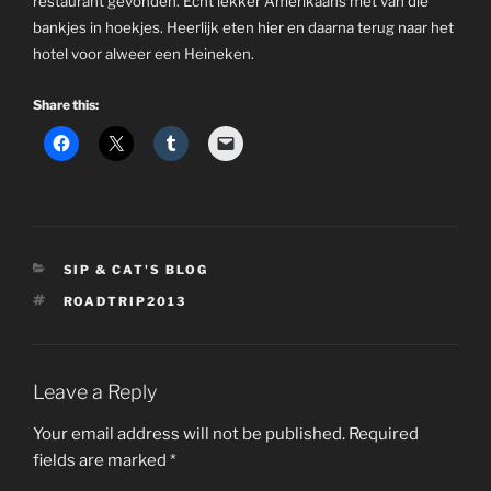
restaurant gevonden. Echt lekker Amerikaans met van die
bankjes in hoekjes. Heerlijk eten hier en daarna terug naar het
hotel voor alweer een Heineken.
Share this:
CATEGORIES
SIP & CAT'S BLOG
TAGS
ROADTRIP2013
Leave a Reply
Your email address will not be published.
Required
fields are marked
*