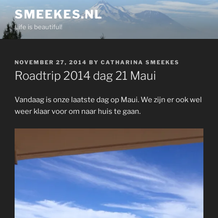
Skip
SMEEKES.NL
to
Life is beautiful!
content
POSTED
NOVEMBER 27, 2014
BY
CATHARINA SMEEKES
ON
Roadtrip 2014 dag 21 Maui
Vandaag is onze laatste dag op Maui. We zijn er ook wel
weer klaar voor om naar huis te gaan.