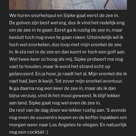
We huren snorkelspul en Sipke gaat eerst de zee in.
De golven zijn best wel erg, dus ik vind het redelijk eng
om de zee in te gaan. Eerst ga ik rustig de zee in, maar
besluit toch nog even te gaan roken. Uiteindelijk wil ik
toch wel snorkelen, dus loop met mijn snorkel de zee
in. Ik sta net in de zee en dan komt er toch een golf aan.
Wel twee keer zo hoog als mij. Sipke probeert me nog
vast te houden, maar ik word het strand echt op
gelanceerd. En ja hoor, je raadt het al. Mijn snorkel die ik
vast had, ben ik kwijt. Tot zover mijn snorkel avontuur.
Ik ga daarna nog een keer de zee in, maar als ik dan
bijna verzuip, vind ik het mooi geweest. Ik blijf lekker
aan land. Sipke gaat nog wel even de zee in.
De rest van de dag doen we lekker rustig aan. ‘S avonds
nog even de souvenirs kopen en de koffer inpakken om
morgen weer naar Los Angeles te vliegen. En natuurlijk
nog een cocktail : )