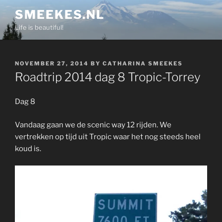
Skip
SMEEKES.NL
to
Life is beautiful!
content
POSTED
NOVEMBER 27, 2014
BY
CATHARINA SMEEKES
ON
Roadtrip 2014 dag 8 Tropic-Torrey
Dag 8
Vandaag gaan we de scenic way 12 rijden. We
vertrekken op tijd uit Tropic waar het nog steeds heel
koud is.