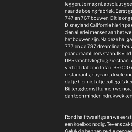
leggen. Je mag nl. absoluut ge
naar de boeing fabriek. Eerst 
747 en 767 bouwen. Dit is ongel
Disneyland Californie hierin p
zien allerlei mensen aan het we
het bouwen zijn. Na deze hal g
777 en de 787 dreamliner bouw
paar dreamliners staan. Ik vind
UPS vrachtvliegtuig zie staan b
verteld dat er in totaal 35.000
restaurants, daycare, dryclean
dat je hier niet al je collega’s 
Bij terugkomst kunnen we nog e
dan toch minder indrukwekken
Rond half twaalf gaan we eers
een koelbox nodig. Tevens zakt 
Gelukkig hebben ze die genoeg en