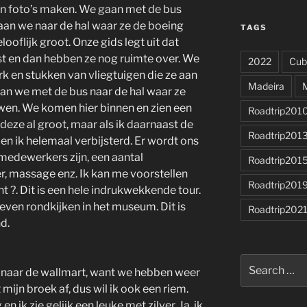
en foto’s maken. We gaan met de bus
gaan we naar de hal waar ze de boeing
TAGS
ooflijk groot. Onze gids legt uit dat
ast en dan hebben ze nog ruimte over. We
2022
Cub
rk en stukken van vliegtuigen die ze aan
Madeira
aan we met de bus naar de hal waar ze
en. We komen hier binnen en zien een
Roadtrip201
 deze al groot, maar als ik daarnaast de
Roadtrip201
en ik helemaal verbijsterd. Er wordt ons
 medewerkers zijn, een aantal
Roadtrip201
er, massage enz. Ik kan me voorstellen
Roadtrip201
kent ?. Dit is een hele indrukwekkende tour.
ven rondkijken in het museum. Dit is
Roadtrip202
d.
Search
t naar de wallmart, want we hebben weer
for:
mijn broek af, dus wil ik ook een riem.
 ik zie gelijk een leuke met zilver. Ja, ik