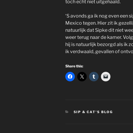
toch echt niet uitgehaald.
‘S avonds ga ik nog even een si
Mexico tegen. Hier zit ik gezel
natuurlijk dat Sipke dit niet wee
weer terug naar de kamer. Volg
hij is natuurlijk bezorgd als ik 
ik verdwaald, gevallen of ontv
Share this:
CATEGORIES
SIP & CAT'S BLOG