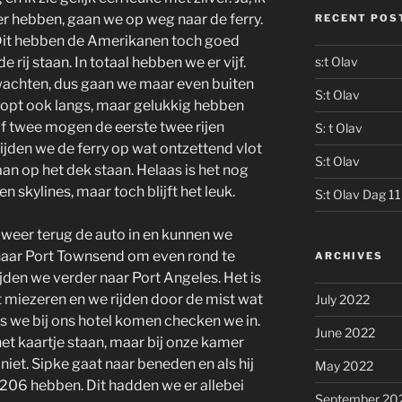
weer hebben, gaan we op weg naar de ferry.
RECENT POS
. Dit hebben de Amerikanen toch goed
e rij staan. In totaal hebben we er vijf.
s:t Olav
achten, dus gaan we maar even buiten
S:t Olav
oopt ook langs, maar gelukkig hebben
lf twee mogen de eerste twee rijen
S: t Olav
n rijden we de ferry op wat ontzettend vlot
S:t Olav
an op het dek staan. Helaas is het nog
 skylines, maar toch blijft het leuk.
S:t Olav Dag 11
e weer terug de auto in en kunnen we
 naar Port Townsend om even rond te
ARCHIVES
ijden we verder naar Port Angeles. Het is
 miezeren en we rijden door de mist wat
July 2022
 we bij ons hotel komen checken we in.
June 2022
et kaartje staan, maar bij onze kamer
iet. Sipke gaat naar beneden en als hij
May 2022
206 hebben. Dit hadden we er allebei
September 20