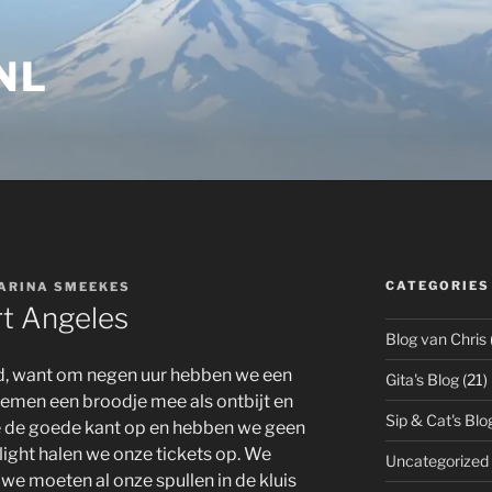
NL
CATEGORIES
ARINA SMEEKES
rt Angeles
Blog van Chris
, want om negen uur hebben we een
Gita's Blog
(21)
 nemen een broodje mee als ontbijt en
Sip & Cat's Blo
e de goede kant op en hebben we geen
flight halen we onze tickets op. We
Uncategorized
n we moeten al onze spullen in de kluis