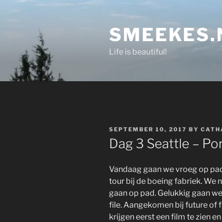
Skip
to
SMEEKES.
content
Life is beautiful!
POSTED
SEPTEMBER 10, 2017
BY
CATH
ON
Dag 3 Seattle – Po
Vandaag gaan we vroeg op pad
tour bij de boeing fabriek. We
gaan op pad. Gelukkig gaan w
file. Aangekomen bij future of 
krijgen eerst een film te zien e