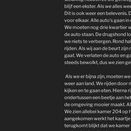
blijf een ekster. Als we alles 
Dit is ook weer een belevenis
voor elkaar. Alle auto’s gaan in d
We moeten nog drie kwartier w
de auto staan. De drugshond l
we niets te verbergen. Rond ha
rijden. Als wij aan de beurt zij
gaat. We verlaten de auto en ga
steeds bewolkt, dus we zien geen
Als we er bijna zijn, moeten w
weer aan land. We rijden door
kijken en te gaan eten. Hierna r
ondertussen een beetje aan het
de omgeving mooier maakt. Als
We zien allebei kamer 204 op h
aangekomen werkt het kaartje n
terugkomt blijkt dat we kamer 