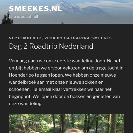
Skip
SMEEKES.NL
to
Life is beautiful!
content
POSTED
SEPTEMBER 13, 2020
BY
CATHARINA SMEEKES
ON
Dag 2 Roadtrip Nederland
Vandaag gaan we onze eerste wandeling doen. Na het
ontbijt hebben we ervoor gekozen om de trage tocht in
Hoenderloo te gaan lopen. We hebben onze nieuwe
wandelbroek aan met onze nieuwe sokken en
schoenen. Helemaal klaar vertrekken we naar het
beginpunt. We lopen door de bossen en genieten van
deze wandeling.